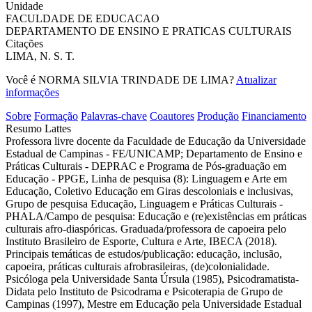
Unidade
FACULDADE DE EDUCACAO
DEPARTAMENTO DE ENSINO E PRATICAS CULTURAIS
Citações
LIMA, N. S. T.
Você é NORMA SILVIA TRINDADE DE LIMA?
Atualizar
informações
Sobre
Formação
Palavras-chave
Coautores
Produção
Financiamento
Resumo Lattes
Professora livre docente da Faculdade de Educação da Universidade
Estadual de Campinas - FE/UNICAMP; Departamento de Ensino e
Práticas Culturais - DEPRAC e Programa de Pós-graduação em
Educação - PPGE, Linha de pesquisa (8): Linguagem e Arte em
Educação, Coletivo Educação em Giras descoloniais e inclusivas,
Grupo de pesquisa Educação, Linguagem e Práticas Culturais -
PHALA/Campo de pesquisa: Educação e (re)existências em práticas
culturais afro-diaspóricas. Graduada/professora de capoeira pelo
Instituto Brasileiro de Esporte, Cultura e Arte, IBECA (2018).
Principais temáticas de estudos/publicação: educação, inclusão,
capoeira, práticas culturais afrobrasileiras, (de)colonialidade.
Psicóloga pela Universidade Santa Úrsula (1985), Psicodramatista-
Didata pelo Instituto de Psicodrama e Psicoterapia de Grupo de
Campinas (1997), Mestre em Educação pela Universidade Estadual