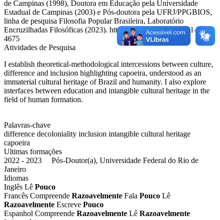
de Campinas (1998), Doutora em Educação pela Universidade
Estadual de Campinas (2003) e Pós-doutora pela UFRJ/PPGBIOS,
linha de pesquisa Filosofia Popular Brasileira, Laboratório
Encruzilhadas Filosóficas (2023). https://orcid.org/0000-0001-6728-
4675
Atividades de Pesquisa
I establish theoretical-methodological intercessions between culture,
difference and inclusion highlighting capoeira, understood as an
immaterial cultural heritage of Brazil and humanity. I also explore
interfaces between education and intangible cultural heritage in the
field of human formation.
Palavras-chave
difference
decoloniality
inclusion
intangible cultural heritage
capoeira
Ultimas formações
2022 - 2023 Pós-Doutor(a), Universidade Federal do Rio de
Janeiro
Idiomas
Inglês
Lê
Pouco
Francês
Compreende
Razoavelmente
Fala
Pouco
Lê
Razoavelmente
Escreve
Pouco
Espanhol
Compreende
Razoavelmente
Lê
Razoavelmente