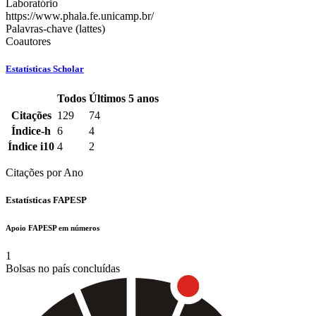
Laboratório
https://www.phala.fe.unicamp.br/
Palavras-chave (lattes)
Coautores
Estatísticas Scholar
Todos
Últimos 5 anos
Estatísticas
Citações
129
74
Scholar
Índice-h
6
4
do
Índice i10
4
2
docente
Citações por Ano
Estatísticas FAPESP
Apoio FAPESP em números
1
Bolsas no país concluídas