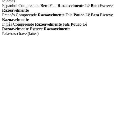
Idiomas
Espanhol
Compreende
Bem
Fala
Razoavelmente
Lê
Bem
Escreve
Razoavelmente
Francês
Compreende
Razoavelmente
Fala
Pouco
Lê
Bem
Escreve
Razoavelmente
Inglês
Compreende
Razoavelmente
Fala
Pouco
Lê
Razoavelmente
Escreve
Razoavelmente
Palavras-chave (lattes)