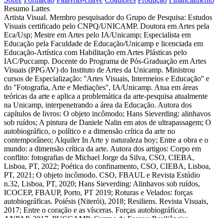
Resumo Lattes
Artista Visual. Membro pesquisador do Grupo de Pesquisa: Estudos
Visuais certificado pelo CNPQ/UNICAMP. Doutora em Artes pela
Eca/Usp; Mestre em Artes pelo IA/Unicamp; Especialista em
Educação pela Faculdade de Educação/Unicamp e licenciada em
Educação-Artística com Habilitação em Artes Plásticas pelo
IAC/Puccamp. Docente do Programa de Pós-Graduação em Artes
Visuais (PPGAV) do Instituto de Artes da Unicamp. Ministrou
cursos de Especialização: ''Artes Visuais, Intermeios e Educação'' e
do ''Fotografia, Arte e Mediações'', IA/Unicamp. Atua em áreas
teóricas da arte e aplica a problemática da arte-pesquisa atualmente
na Unicamp, interpenetrando a área da Educação. Autora dos
capítulos de livros: O objeto incômodo; Hans Sieverding: alinhavos
sob ruídos; A pintura de Daniele Nalin em atos de ultrapassagem; O
autobiográfico, o político e a dimensão crítica da arte no
contemporâneo; Alquiler In Arte y naturaleza hoy; Entre a obra e o
mundo: a dimensão crítica da arte. Autora dos artigos: Corpo em
conflito: fotografias de Michael Jorge da Silva, CSO, CIEBA,
Lisboa, PT, 2022; Poética do confinamento, CSO, CIEBA, Lisboa,
PT, 2021; O objeto incômodo. CSO, FBAUL e Revista Estúdio
n.32, Lisboa, PT, 2020; Hans Sieverding: Alinhavos sob ruídos,
ICOCEP, FBAUP, Porto, PT 2019; Roturas e Velados: forças
autobiográficas. Poiésis (Niterói), 2018; Resiliens. Revista Visuais,
2017; Entre o coração e as vísceras. Forças autobiográficas,