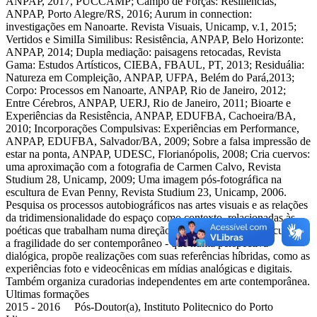
ANPAP, 2017, PUCCAMP; Campo de Forças: Resiliências,
ANPAP, Porto Alegre/RS, 2016; Aurum in connection:
investigações em Nanoarte. Revista Visuais, Unicamp, v.1, 2015;
Vertidos e SimilIa Similibus: Resistência, ANPAP, Belo Horizonte:
ANPAP, 2014; Dupla mediação: paisagens retocadas, Revista
Gama: Estudos Artísticos, CIEBA, FBAUL, PT, 2013; Residuália:
Natureza em Compleição, ANPAP, UFPA, Belém do Pará,2013;
Corpo: Processos em Nanoarte, ANPAP, Rio de Janeiro, 2012;
Entre Cérebros, ANPAP, UERJ, Rio de Janeiro, 2011; Bioarte e
Experiências da Resistência, ANPAP, EDUFBA, Cachoeira/BA,
2010; Incorporações Compulsivas: Experiências em Performance,
ANPAP, EDUFBA, Salvador/BA, 2009; Sobre a falsa impressão de
estar na ponta, ANPAP, UDESC, Florianópolis, 2008; Cria cuervos:
uma aproximação com a fotografia de Carmen Calvo, Revista
Studium 28, Unicamp, 2009; Uma imagem pós-fotográfica na
escultura de Evan Penny, Revista Studium 23, Unicamp, 2006.
Pesquisa os processos autobiográficos nas artes visuais e as relações
da tridimensionalidade do espaço como contexto, relacionadas às
poéticas que trabalham numa direção política/estética - repercutindo
a fragilidade do ser contemporâneo - que numa perspectiva
dialógica, propõe realizações com suas referências híbridas, como as
experiências foto e videocênicas em mídias analógicas e digitais.
Também organiza curadorias independentes em arte contemporânea.
Ultimas formações
2015 - 2016 Pós-Doutor(a), Instituto Politecnico do Porto