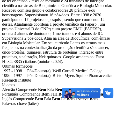
de ter orientado 7 teses de mestrado e 24 trabalhos de iniciação
científica nas áreas de Bioquímica e Genética e Biologia Molecular.
Recebeu com seu grupo e colaboradores 28 prêmios e/ou
homenagens. Supervisionou 16 pós-docs. Entre 1998 e 2020
participou de 17 projetos de pesquisa, sendo que coordenou 12
destes. Atualmente coordena 1 projeto temático da Fapesp , um
projeto Universal B do CNPq e um projeto EMU (FAPESP),
orienta 4 alunos de doutorado, 1 mestrandos e 4 alunos de IC.
Supervisiona 2 pos-docs. Atua na área de Bioquímica, com ênfase
em Biologia Molecular. Em seu currículo Lattes os termos mais
frequentes na contextualização da produção científica são: câncer,
onco-proteína, quinases, estrutura de proteínas, interação entre
proteínas, sinalização, Nek quinases. Google academico: Fator
H=34, 3835 citations (outubro 2024).
Ultimas formações
1997 - 1998 Pós-Doutor(a), Weill Cornell Medical College
1996 - 1997 Pós-Doutor(a), Bristol Myers Squibb Pharmaceutical
Research Institute
Idiomas
Alemão
Compreende
Bem
Fala
Bem
Lê
Bem
Escreve
Bem
Português
Compreende
Bem
Fala
Bem
Lê
Bem
Escreve
Bem
Inglês
Compreende
Bem
Fala
Bem
Lê
Bem
Escreve
Bem
Palavras-chave (lattes)