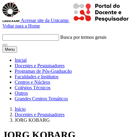
Acessar site da Unicamp
Voltar para a Home
Busca por termos gerais
Menu
Inicial
Docentes e Pesquisadores
Programas de Pós-Graduação
Faculdades e Institutos
Centros e Núcleos
Colégios Técnicos
Outros
Grandes Centros Temáticos
Início
Docentes e Pesquisadores
JORG KOBARG
JORG KOBARG