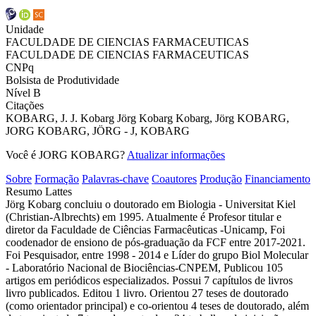
Unidade
FACULDADE DE CIENCIAS FARMACEUTICAS
FACULDADE DE CIENCIAS FARMACEUTICAS
CNPq
Bolsista de Produtividade
Nível B
Citações
KOBARG, J.
J. Kobarg
Jörg Kobarg
Kobarg, Jörg
KOBARG,
JORG
KOBARG, JÖRG -
J, KOBARG
Você é JORG KOBARG?
Atualizar informações
Sobre
Formação
Palavras-chave
Coautores
Produção
Financiamento
Resumo Lattes
Jörg Kobarg concluiu o doutorado em Biologia - Universitat Kiel
(Christian-Albrechts) em 1995. Atualmente é Profesor titular e
diretor da Faculdade de Ciências Farmacêuticas -Unicamp, Foi
coodenador de ensiono de pós-graduação da FCF entre 2017-2021.
Foi Pesquisador, entre 1998 - 2014 e Líder do grupo Biol Molecular
- Laboratório Nacional de Biociências-CNPEM, Publicou 105
artigos em periódicos especializados. Possui 7 capítulos de livros
livro publicados. Editou 1 livro. Orientou 27 teses de doutorado
(como orientador principal) e co-orientou 4 teses de doutorado, além