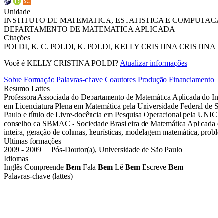
Unidade
INSTITUTO DE MATEMATICA, ESTATISTICA E COMPUTAC
DEPARTAMENTO DE MATEMATICA APLICADA
Citações
POLDI, K. C.
POLDI, K.
POLDI, KELLY CRISTINA
CRISTINA 
Você é KELLY CRISTINA POLDI?
Atualizar informações
Sobre
Formação
Palavras-chave
Coautores
Produção
Financiamento
Resumo Lattes
Professora Associada do Departamento de Matemática Aplicada do I
em Licenciatura Plena em Matemática pela Universidade Federal de 
Paulo e título de Livre-docência em Pesquisa Operacional pela U
conselho da SBMAC - Sociedade Brasileira de Matemática Aplicada e 
inteira, geração de colunas, heurísticas, modelagem matemática, pro
Ultimas formações
2009 - 2009 Pós-Doutor(a), Universidade de São Paulo
Idiomas
Inglês
Compreende
Bem
Fala
Bem
Lê
Bem
Escreve
Bem
Palavras-chave (lattes)