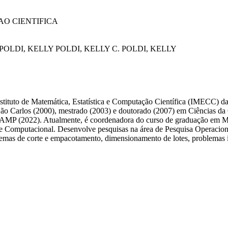
AO CIENTIFICA
POLDI, KELLY
POLDI, KELLY C.
POLDI, KELLY
nstituto de Matemática, Estatística e Computação Científica (IMECC)
São Carlos (2000), mestrado (2003) e doutorado (2007) em Ciências 
NICAMP (2022). Atualmente, é coordenadora do curso de graduação e
Computacional. Desenvolve pesquisas na área de Pesquisa Operacional,
blemas de corte e empacotamento, dimensionamento de lotes, problemas 