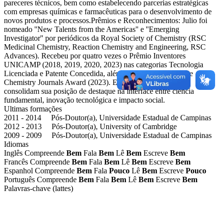
pareceres técnicos, bem como estabelecendo parcerias estratégicas
com empresas químicas e farmacêuticas para o desenvolvimento de
novos produtos e processos.Prêmios e Reconhecimentos: Julio foi
nomeado ''New Talents from the Americas'' e ''Emerging
Investigator'' por periódicos da Royal Society of Chemistry (RSC
Medicinal Chemistry, Reaction Chemistry and Engineering, RSC
Advances). Recebeu por quatro vezes o Prêmio Inventores
UNICAMP (2018, 2019, 2020, 2023) nas categorias Tecnologia
Licenciada e Patente Concedida, além do prestigiado Thieme
Chemistry Journals Award (2023). Esses reconhecimentos
consolidam sua posição de destaque na interface entre ciência
fundamental, inovação tecnológica e impacto social.
Ultimas formações
2011 - 2014 Pós-Doutor(a), Universidade Estadual de Campinas
2012 - 2013 Pós-Doutor(a), University of Cambridge
2009 - 2009 Pós-Doutor(a), Universidade Estadual de Campinas
Idiomas
Inglês
Compreende
Bem
Fala
Bem
Lê
Bem
Escreve
Bem
Francês
Compreende
Bem
Fala
Bem
Lê
Bem
Escreve
Bem
Espanhol
Compreende
Bem
Fala
Pouco
Lê
Bem
Escreve
Pouco
Português
Compreende
Bem
Fala
Bem
Lê
Bem
Escreve
Bem
Palavras-chave (lattes)