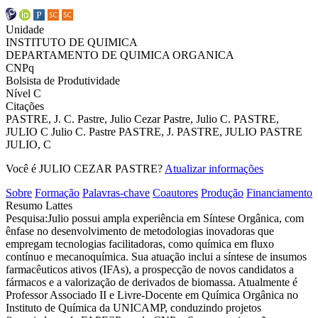
Unidade
INSTITUTO DE QUIMICA
DEPARTAMENTO DE QUIMICA ORGANICA
CNPq
Bolsista de Produtividade
Nível C
Citações
PASTRE, J. C.
Pastre, Julio Cezar
Pastre, Julio C.
PASTRE,
JULIO C
Julio C. Pastre
PASTRE, J.
PASTRE, JULIO
PASTRE
JULIO, C
Você é JULIO CEZAR PASTRE?
Atualizar informações
Sobre
Formação
Palavras-chave
Coautores
Produção
Financiamento
Resumo Lattes
Pesquisa:Julio possui ampla experiência em Síntese Orgânica, com
ênfase no desenvolvimento de metodologias inovadoras que
empregam tecnologias facilitadoras, como química em fluxo
contínuo e mecanoquímica. Sua atuação inclui a síntese de insumos
farmacêuticos ativos (IFAs), a prospecção de novos candidatos a
fármacos e a valorização de derivados de biomassa. Atualmente é
Professor Associado II e Livre-Docente em Química Orgânica no
Instituto de Química da UNICAMP, conduzindo projetos