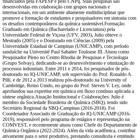
financiados pela FAPESP e pelo CNPq. Suas pesquisas são
desenvolvidas em colaboração com grupos nacionais e
internacionais, em um ambiente altamente multidisciplinar que
promove a formação de estudantes e pesquisadores em sintonia com
os desafios contemporâneos da química sustentável.Formação:
Graduado em Química (Bacharelado e Licenciatura) pela
Universidade Federal de Viçosa (UFV, 2003), Julio obteve o
Mestrado (2005) e o Doutorado em Ciências (2009) pela
Universidade Estadual de Campinas (UNICAMP), com período
sanduíche na Université Paul Sabatier Toulouse III. Atuou como
Pesquisador Pleno no Centro Rhodia de Pesquisas e Tecnologia
(Grupo Solvay), dedicando-se ao desenvolvimento e otimização de
processos industriais. Entre 2011 e 2014, foi pesquisador de pós-
doutorado no IQ-UNICAMP, sob supervisão do Prof. Ronaldo A.
Pilli, e de 2012 a 2013 realizou pós-doutorado na University of
Cambridge, Reino Unido, no grupo do Prof. Steven V. Ley, onde
aprofundou sua expertise em química em fluxo contínuo aplicada a
síntese orgânica.Atuação Institucional e Colaborações: Julio é
membro da Sociedade Brasileira de Química (SBQ), tendo sido
Secretário Regional da SBQ-Campinas (2016-2018). Foi
Coordenador Associado de Graduação do IQ-UNICAMP (2016-
2019), responsável pelo programa de estágios e representação na
COMVEST, e recentemente atuou como Chefe do Departamento de
Química Orgânica (2022-2024). Além da vida acadêmica, contribui
ativamente para o setor produtivo, prestando consultoria e emitindo