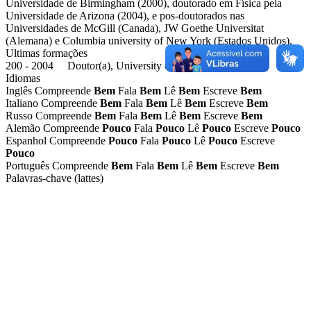
Universidade de Birmingham (2000), doutorado em Física pela
Universidade de Arizona (2004), e pos-doutorados nas
Universidades de McGill (Canada), JW Goethe Universitat
(Alemana) e Columbia university of New York (Estados Unidos).
Ultimas formações
200 - 2004 Doutor(a), University of Arizona
Idiomas
Inglês
Compreende
Bem
Fala
Bem
Lê
Bem
Escreve
Bem
Italiano
Compreende
Bem
Fala
Bem
Lê
Bem
Escreve
Bem
Russo
Compreende
Bem
Fala
Bem
Lê
Bem
Escreve
Bem
Alemão
Compreende
Pouco
Fala
Pouco
Lê
Pouco
Escreve
Pouco
Espanhol
Compreende
Pouco
Fala
Pouco
Lê
Pouco
Escreve
Pouco
Português
Compreende
Bem
Fala
Bem
Lê
Bem
Escreve
Bem
Palavras-chave (lattes)