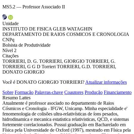
MS5.2 — Professor Associado II
Unidade
INSTITUTO DE FISICA GLEB WATAGHIN
DEPARTAMENTO DE RAIOS COSMICOS E CRONOLOGIA
CNPq
Bolsista de Produtividade
Nível 2
Citações
TORRIERI, D. G.
TORRIERI, GIORGIO
TORRIERI, G.
TORRIERI, G
G D Torrieri
TORRIERI, G.D.
TORRIERI,
DONATO GIORGIO
Você é DONATO GIORGIO TORRIERI?
Atualizar informações
Sobre
Formação
Palavras-chave
Coautores
Produção
Financiamento
Resumo Lattes
Atualmente é professor asociado no departamento de Raios
Cósmicos e Cronologia - IFGW, Unicamp. Minha especialidade e'
fenomenologia de colisões ultra-relativísticas de íons pesados,
hidrodinamica e mecanica estatistica relativisticas, QCD, e sistemas
fortemente corelacionados. Possui graduação em Bacharelado em
Física pela Universidade de Oxford (1997), mestrado em Física pela