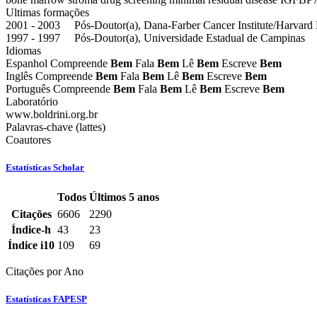
Ultimas formações
2001 - 2003 Pós-Doutor(a), Dana-Farber Cancer Institute/Harvard
1997 - 1997 Pós-Doutor(a), Universidade Estadual de Campinas
Idiomas
Espanhol
Compreende
Bem
Fala
Bem
Lê
Bem
Escreve
Bem
Inglês
Compreende
Bem
Fala
Bem
Lê
Bem
Escreve
Bem
Português
Compreende
Bem
Fala
Bem
Lê
Bem
Escreve
Bem
Laboratório
www.boldrini.org.br
Palavras-chave (lattes)
Coautores
Estatísticas Scholar
Todos
Últimos 5 anos
Estatísticas
Citações
6606
2290
Scholar
Índice-h
43
23
do
Índice i10
109
69
docente
Citações por Ano
Estatísticas FAPESP