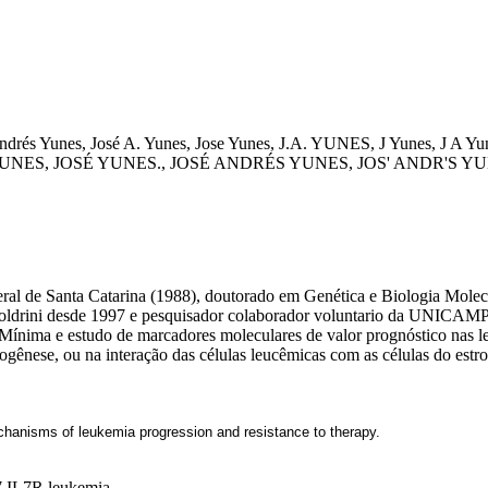
ndrés
Yunes, José A.
Yunes, Jose
Yunes, J.A.
YUNES, J
Yunes, J A
Yun
UNES, JOSÉ
YUNES., JOSÉ ANDRÉS
YUNES, JOS' ANDR'S
YU
al de Santa Catarina (1988), doutorado em Genética e Biologia Molec
oldrini desde 1997 e pesquisador colaborador voluntario da UNICAMP.
Mínima e estudo de marcadores moleculares de valor prognóstico nas l
mogênese, ou na interação das células leucêmicas com as células do est
hanisms of leukemia progression and resistance to therapy.
7
IL7R
leukemia