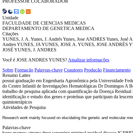
PROFESSOR COLABORADOR
Unidade
FACULDADE DE CIENCIAS MEDICAS
DEPARTAMENTO DE GENETICA MEDICA
Citações
YUNES, J. A.
Yunes, J. Andrés
Yunes, Jose ANDRES
Yunes, José A
Andres
YUNES, JA
YUNES, JOSE A.
YUNES, JOSE ANDRÉS
Y
JOSÉ
YUNES, J. ANDRES
Você é JOSE ANDRES YUNES?
Atualizar informações
Sobre
Formação
Palavras-chave
Coautores
Produção
Financiamento
Resumo Lattes
possui graduação em Engenharia Agronômica pela Universidade Feder
do Centro Infantil de Investigações Hematológicas Dr Domingos A B
trabalho de pesquisa aplicada com quantificação da Doença Residual 
identificação e estudo dos genes e proteínas que participam da leuce
quimioterápicos
Atividades de Pesquisa
Research work mainly focused on elucidating the genetic and molecular mec
Palavras-chave
bone marrow stroma
drug screening
minimal residual disease
IGFBP