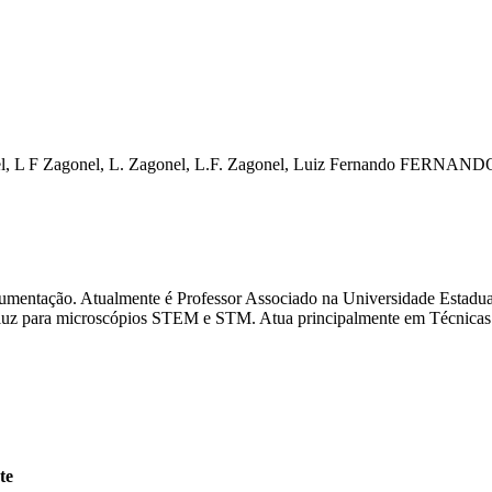
l, L F
Zagonel, L.
Zagonel, L.F.
Zagonel, Luiz Fernando
FERNANDO
rumentação. Atualmente é Professor Associado na Universidade Estadua
e luz para microscópios STEM e STM. Atua principalmente em Técnicas
te