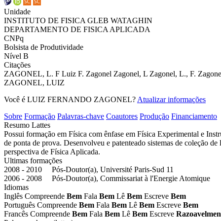
Unidade
INSTITUTO DE FISICA GLEB WATAGHIN
DEPARTAMENTO DE FISICA APLICADA
CNPq
Bolsista de Produtividade
Nível B
Citações
ZAGONEL, L. F
Luiz F. Zagonel
Zagonel, L
Zagonel, L., F.
Zagone
ZAGONEL, LUIZ
Você é LUIZ FERNANDO ZAGONEL?
Atualizar informações
Sobre
Formação
Palavras-chave
Coautores
Produção
Financiamento
Resumo Lattes
Possui formação em Física com ênfase em Física Experimental e Inst
de ponta de prova. Desenvolveu e patenteado sistemas de coleção d
perspectiva de Física Aplicada.
Ultimas formações
2008 - 2010 Pós-Doutor(a), Université Paris-Sud 11
2006 - 2008 Pós-Doutor(a), Commissariat à l'Energie Atomique
Idiomas
Inglês
Compreende
Bem
Fala
Bem
Lê
Bem
Escreve
Bem
Português
Compreende
Bem
Fala
Bem
Lê
Bem
Escreve
Bem
Francês
Compreende
Bem
Fala
Bem
Lê
Bem
Escreve
Razoavelmen