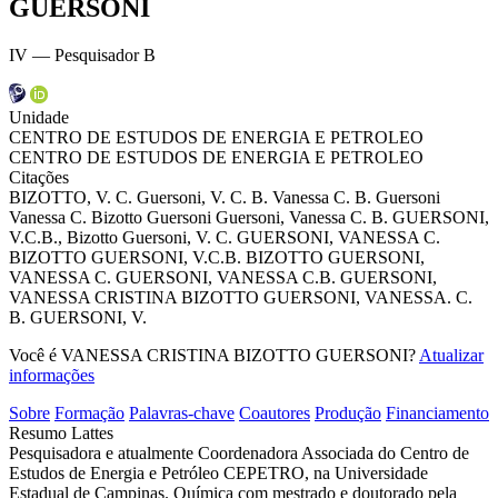
GUERSONI
IV — Pesquisador B
Unidade
CENTRO DE ESTUDOS DE ENERGIA E PETROLEO
CENTRO DE ESTUDOS DE ENERGIA E PETROLEO
Citações
BIZOTTO, V. C.
Guersoni, V. C. B.
Vanessa C. B. Guersoni
Vanessa C. Bizotto Guersoni
Guersoni, Vanessa C. B.
GUERSONI,
V.C.B.,
Bizotto Guersoni, V. C.
GUERSONI, VANESSA C.
BIZOTTO
GUERSONI, V.C.B.
BIZOTTO GUERSONI,
VANESSA C.
GUERSONI, VANESSA C.B.
GUERSONI,
VANESSA CRISTINA BIZOTTO
GUERSONI, VANESSA. C.
B.
GUERSONI, V.
Você é VANESSA CRISTINA BIZOTTO GUERSONI?
Atualizar
informações
Sobre
Formação
Palavras-chave
Coautores
Produção
Financiamento
Resumo Lattes
Pesquisadora e atualmente Coordenadora Associada do Centro de
Estudos de Energia e Petróleo CEPETRO, na Universidade
Estadual de Campinas. Química com mestrado e doutorado pela