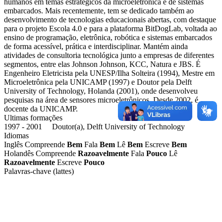
humanos em temas estratégicos da microeletrônica e de sistemas
embarcados. Mais recentemente, tem se dedicado também ao
desenvolvimento de tecnologias educacionais abertas, com destaque
para o projeto Escola 4.0 e para a plataforma BitDogLab, voltada ao
ensino de programação, eletrônica, robótica e sistemas embarcados
de forma acessível, prática e interdisciplinar. Mantém ainda
atividades de consultoria tecnológica junto a empresas de diferentes
segmentos, entre elas Johnson Johnson, KCC, Natura e JBS. É
Engenheiro Eletricista pela UNESP/Ilha Solteira (1994), Mestre em
Microeletrônica pela UNICAMP (1997) e Doutor pela Delft
University of Technology, Holanda (2001), onde desenvolveu
pesquisas na área de sensores microeletrônicos. Desde 2002, é
docente da UNICAMP.
Ultimas formações
1997 - 2001 Doutor(a), Delft University of Technology
Idiomas
Inglês
Compreende
Bem
Fala
Bem
Lê
Bem
Escreve
Bem
Holandês
Compreende
Razoavelmente
Fala
Pouco
Lê
Razoavelmente
Escreve
Pouco
Palavras-chave (lattes)