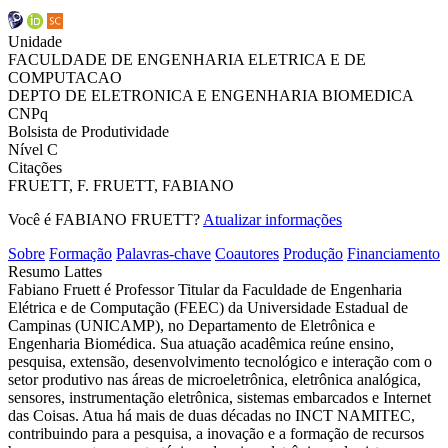
Unidade
FACULDADE DE ENGENHARIA ELETRICA E DE
COMPUTACAO
DEPTO DE ELETRONICA E ENGENHARIA BIOMEDICA
CNPq
Bolsista de Produtividade
Nível C
Citações
FRUETT, F.
FRUETT, FABIANO
Você é FABIANO FRUETT?
Atualizar informações
Sobre
Formação
Palavras-chave
Coautores
Produção
Financiamento
Resumo Lattes
Fabiano Fruett é Professor Titular da Faculdade de Engenharia
Elétrica e de Computação (FEEC) da Universidade Estadual de
Campinas (UNICAMP), no Departamento de Eletrônica e
Engenharia Biomédica. Sua atuação acadêmica reúne ensino,
pesquisa, extensão, desenvolvimento tecnológico e interação com o
setor produtivo nas áreas de microeletrônica, eletrônica analógica,
sensores, instrumentação eletrônica, sistemas embarcados e Internet
das Coisas. Atua há mais de duas décadas no INCT NAMITEC,
contribuindo para a pesquisa, a inovação e a formação de recursos