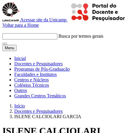
Acessar site da Unicamp
Voltar para a Home
Busca por termos gerais
Menu
Inicial
Docentes e Pesquisadores
Programas de Pós-Graduação
Faculdades e Institutos
Centros e Núcleos
Colégios Técnicos
Outros
Grandes Centros Temáticos
Início
Docentes e Pesquisadores
ISLENE CALCIOLARI GARCIA
ISLENE CALCIOLARI