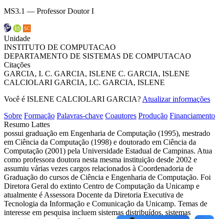
MS3.1 — Professor Doutor I
Unidade
INSTITUTO DE COMPUTACAO
DEPARTAMENTO DE SISTEMAS DE COMPUTACAO
Citações
GARCIA, I. C.
GARCIA, ISLENE C.
GARCIA, ISLENE
CALCIOLARI
GARCIA, I.C.
GARCIA, ISLENE
Você é ISLENE CALCIOLARI GARCIA?
Atualizar informações
Sobre
Formação
Palavras-chave
Coautores
Produção
Financiamento
Resumo Lattes
possui graduação em Engenharia de Computação (1995), mestrado
em Ciência da Computação (1998) e doutorado em Ciência da
Computação (2001) pela Universidade Estadual de Campinas. Atua
como professora doutora nesta mesma instituição desde 2002 e
assumiu várias vezes cargos relacionados à Coordenadoria de
Graduação do cursos de Ciência e Engenharia de Computação. Foi
Diretora Geral do extinto Centro de Computação da Unicamp e
atualmente é Assessora Docente da Diretoria Executiva de
Tecnologia da Informação e Comunicação da Unicamp. Temas de
interesse em pesquisa incluem sistemas distribuídos, sistemas