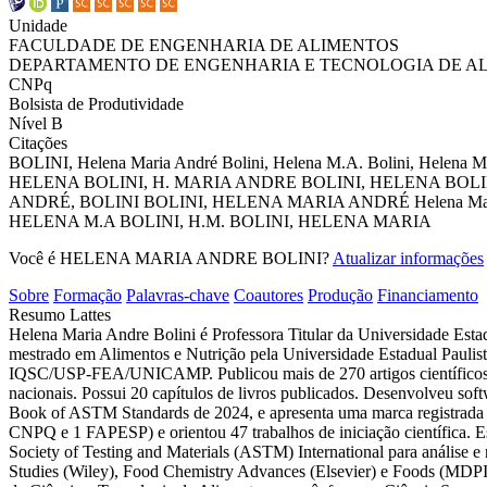
Unidade
FACULDADE DE ENGENHARIA DE ALIMENTOS
DEPARTAMENTO DE ENGENHARIA E TECNOLOGIA DE A
CNPq
Bolsista de Produtividade
Nível B
Citações
BOLINI, Helena Maria André
Bolini, Helena M.A.
Bolini, Helena M
HELENA
BOLINI, H.
MARIA ANDRE BOLINI, HELENA
BOLIN
ANDRÉ, BOLINI
BOLINI, HELENA MARIA ANDRÉ
Helena Ma
HELENA M.A
BOLINI, H.M.
BOLINI, HELENA MARIA
Você é HELENA MARIA ANDRE BOLINI?
Atualizar informações
Sobre
Formação
Palavras-chave
Coautores
Produção
Financiamento
Resumo Lattes
Helena Maria Andre Bolini é Professora Titular da Universidade Es
mestrado em Alimentos e Nutrição pela Universidade Estadual Paul
IQSC/USP-FEA/UNICAMP. Publicou mais de 270 artigos científicos em p
nacionais. Possui 20 capítulos de livros publicados. Desenvolveu sof
Book of ASTM Standards de 2024, e apresenta uma marca registrada
CNPQ e 1 FAPESP) e orientou 47 trabalhos de iniciação científica. 
Society of Testing and Materials (ASTM) International para análise e
Studies (Wiley), Food Chemistry Advances (Elsevier) e Foods (MDPI)