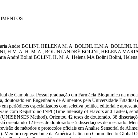
LIMENTOS
aria Andre
BOLINI, HELENA M. A.
BOLINI, H.M.A.
BOLLINI, H
I, H.M. A.
H. M. A., BOLINI
ANDRÉ BOLINI, HELENA MARI
ria André Bolini
BOLINI, H. M. A.
Helena MA Bolini
Bolini, Helen
tadual de Campinas. Possui graduação em Farmácia Bioquímica na moda
ista, doutorado em Engenharia de Alimentos pela Universidade Estad
eriódicos especializados com seletiva política editorial e apresentou
tware com Registro no INPI (Time Intensity of Flavors and Tastes), se
 (UNISENSES Method). Orientou 42 teses de doutorado, 38 dissertaçõ
Está orientando 12 teses de doutorado e 5 dissertações de mestrado.
 revisão de métodos e protocolos oficiais em Análise Sensorial de Ali
. Membro representante da América Latina no Committee to Global Out