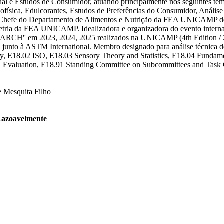
ial e Estudos de Consumidor, atuando principalmente nos seguintes te
icofísica, Edulcorantes, Estudos de Preferências do Consumidor, Anál
hefe do Departamento de Alimentos e Nutrição da FEA UNICAMP de 2
sometria da FEA UNICAMP. Idealizadora e organizadora do evento i
023, 2024, 2025 realizados na UNICAMP (4th Edition / 2026 
 junto à ASTM International. Membro designado para análise técnica dos
, E18.02 ISO, E18.03 Sensory Theory and Statistics, E18.04 Fundame
 Evaluation, E18.91 Standing Committee on Subcommittees and Task 
e Mesquita Filho
azoavelmente