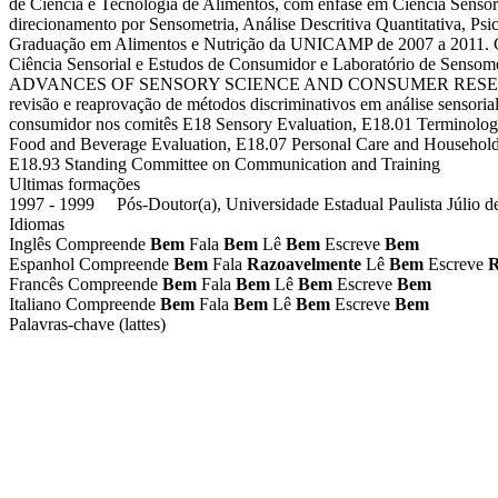
de Ciência e Tecnologia de Alimentos, com ênfase em Ciência Sensor
direcionamento por Sensometria, Análise Descritiva Quantitativa, Ps
Graduação em Alimentos e Nutrição da UNICAMP de 2007 a 2011. C
Ciência Sensorial e Estudos de Consumidor e Laboratório de Sen
ADVANCES OF SENSORY SCIENCE AND CONSUMER RESEARCH'' em 2
revisão e reaprovação de métodos discriminativos em análise sensorial
consumidor nos comitês E18 Sensory Evaluation, E18.01 Terminology
Food and Beverage Evaluation, E18.07 Personal Care and Household
E18.93 Standing Committee on Communication and Training
Ultimas formações
1997 - 1999 Pós-Doutor(a), Universidade Estadual Paulista Júlio d
Idiomas
Inglês
Compreende
Bem
Fala
Bem
Lê
Bem
Escreve
Bem
Espanhol
Compreende
Bem
Fala
Razoavelmente
Lê
Bem
Escreve
R
Francês
Compreende
Bem
Fala
Bem
Lê
Bem
Escreve
Bem
Italiano
Compreende
Bem
Fala
Bem
Lê
Bem
Escreve
Bem
Palavras-chave (lattes)