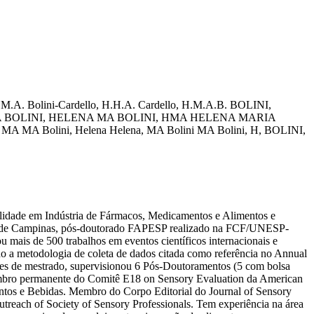
.M.A.
Bolini-Cardello, H.H.A.
Cardello, H.M.A.B.
BOLINI,
A
BOLINI, HELENA MA
BOLINI, HMA
HELENA MARIA
a MA
MA Bolini, Helena
Helena, MA Bolini
MA Bolini, H,
BOLINI,
lidade em Indústria de Fármacos, Medicamentos e Alimentos e
ual de Campinas, pós-doutorado FAPESP realizado na FCF/UNESP-
 mais de 500 trabalhos em eventos científicos internacionais e
ndo a metodologia de coleta de dados citada como referência no Annual
es de mestrado, supervisionou 6 Pós-Doutoramentos (5 com bolsa
 Membro permanente do Comitê E18 on Sensory Evaluation da American
mentos e Bebidas. Membro do Corpo Editorial do Journal of Sensory
reach of Society of Sensory Professionals. Tem experiência na área