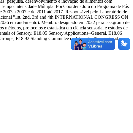
mas: pesquisa, desenvolvimento e inovação de alimentos com
ise Tempo-Intensidade Múltipla. Foi Coordenadora do Programa de Pós-
003 a 2007 e de 2011 até 2017. Responsável pelo Laboratório de
nternacional ''1st, 2nd, 3rd and 4th INTERNATIONAL CONGRESS ON
em andamento). Membro designado em 2022 para taskgroup de
 métodos, protocolos e estatística em ciência sensorial e estudos de
ntals of Sensory, E18.05 Sensory Applications--General, E18.06
Groups, E18.92 Standing Committee on Strategic Planning and