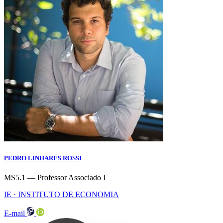
PEDRO LINHARES ROSSI
MS5.1 — Professor Associado I
IE · INSTITUTO DE ECONOMIA
E-mail