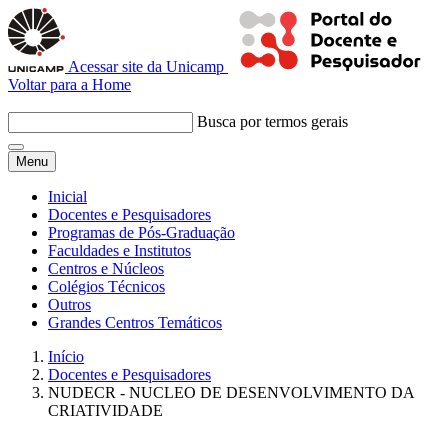
Acessar site da Unicamp
Voltar para a Home
Busca por termos gerais
Menu
Inicial
Docentes e Pesquisadores
Programas de Pós-Graduação
Faculdades e Institutos
Centros e Núcleos
Colégios Técnicos
Outros
Grandes Centros Temáticos
Início
Docentes e Pesquisadores
NUDECR - NUCLEO DE DESENVOLVIMENTO DA
CRIATIVIDADE