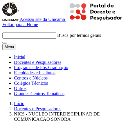
Acessar site da Unicamp
Voltar para a Home
Busca por termos gerais
Menu
Inicial
Docentes e Pesquisadores
Programas de Pós-Graduação
Faculdades e Institutos
Centros e Núcleos
Colégios Técnicos
Outros
Grandes Centros Temáticos
Início
Docentes e Pesquisadores
NICS - NUCLEO INTERDISCIPLINAR DE
COMUNICACAO SONORA