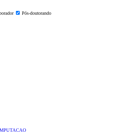
borador
Pós-doutorando
COMPUTACAO