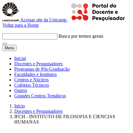
Acessar site da Unicamp
Voltar para a Home
Busca por termos gerais
Menu
Inicial
Docentes e Pesquisadores
Programas de Pós-Graduação
Faculdades e Institutos
Centros e Núcleos
Colégios Técnicos
Outros
Grandes Centros Temáticos
Início
Docentes e Pesquisadores
IFCH - INSTITUTO DE FILOSOFIA E CIENCIAS
HUMANAS