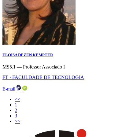
ELOISA DEZEN KEMPTER
MS5.1 — Professor Associado I
FT · FACULDADE DE TECNOLOGIA
E-mail
<<
(current)
1
2
3
>>