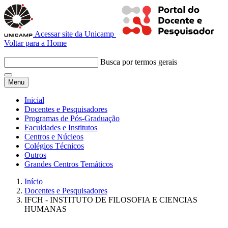
Acessar site da Unicamp
Voltar para a Home
Busca por termos gerais
Menu
Inicial
Docentes e Pesquisadores
Programas de Pós-Graduação
Faculdades e Institutos
Centros e Núcleos
Colégios Técnicos
Outros
Grandes Centros Temáticos
Início
Docentes e Pesquisadores
IFCH - INSTITUTO DE FILOSOFIA E CIENCIAS
HUMANAS