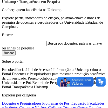
Unicamp · Transparência em Pesquisa
Conheça quem faz ciência na
Unicamp
Explore perfis, indicadores de citação, palavras-chave e linhas de
pesquisa de docentes e pesquisadores da Universidade Estadual de
Campinas.
Buscar
Busca por docentes, palavras-chave
ou linhas de pesquisa
Buscar
Sobre o portal
Em obediência à Lei de Acesso à Informação, a Unicamp criou o
Portal Docentes e Pesquisadores para mostrar a produção acadêmica
da universidade. Projeto colaborativo da Coordenadoria Geral da
Universidade e Pró-Reitoria de Pesquisa, constituindo parte do
Portal Transparência Unicamp.
Explorar por categoria
Docentes e Pesquisadores
Programas de Pós-graduação
Faculdades
e Institutos
Centros e Núcleos
Colégios Técnicos
Outros
Grandes