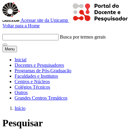
Acessar site da Unicamp
Voltar para a Home
Busca por termos gerais
Menu
Inicial
Docentes e Pesquisadores
Programas de Pós-Graduação
Faculdades e Institutos
Centros e Núcleos
Colégios Técnicos
Outros
Grandes Centros Temáticos
Início
Pesquisar