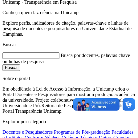
Unicamp · Transparência em Pesquisa
Conheça quem faz ciência na
Unicamp
Explore perfis, indicadores de citação, palavras-chave e linhas de
pesquisa de docentes e pesquisadores da Universidade Estadual de
Campinas.
Buscar
Busca por docentes, palavras-chave
ou linhas de pesquisa
Buscar
Sobre o portal
Em obediência à Lei de Acesso à Informação, a Unicamp criou o
Portal Docentes e Pesquisadores para mostrar a produção acadêmica
da universidade. Projeto colaborativo da Coordenadoria Geral da
Universidade e Pró-Reitoria de Pesquisa, constituindo parte do
Portal Transparência Unicamp.
Explorar por categoria
Docentes e Pesquisadores
Programas de Pós-graduação
Faculdades
e Institutos
Centros e Núcleos
Colégios Técnicos
Outros
Grandes