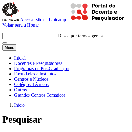
Acessar site da Unicamp
Voltar para a Home
Busca por termos gerais
Menu
Inicial
Docentes e Pesquisadores
Programas de Pós-Graduação
Faculdades e Institutos
Centros e Núcleos
Colégios Técnicos
Outros
Grandes Centros Temáticos
Início
Pesquisar